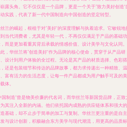
中崭露头角。它不仅仅是一个品牌，更是一个关于“致力美好创造”
生动实践，代表了新一代中国制造向中国创造的坚定转型。
华丝兰的崛起，根植于对“美好”的深度理解与执着追求。它敏锐地
捉到当代消费者，尤其是年轻一代，不再仅仅满足于产品的基础
能，而是更加看重其背后承载的情感价值、设计美学与文化认同
因此，华丝兰将“创造美好”作为品牌的核心使命，贯穿于从产品研
发、设计到用户体验的全过程。无论是其产品的材质选择、色彩
配，还是包装细节和传达的品牌故事，都力求传递出一种精致、
暖、富有活力的生活态度，让每一件产品都成为用户触手可及的
好载体。
“中国制造”曾是物美价廉的代名词，而华丝兰等新国货品牌，正致
于为其注入全新的内涵。他们依托国内成熟的供应链体系和强大
制造基础，却不止步于简单的加工与复制。华丝兰更注重的是自
研发与设计创新，积极融合东方美学与现代潮流，用更高的品质