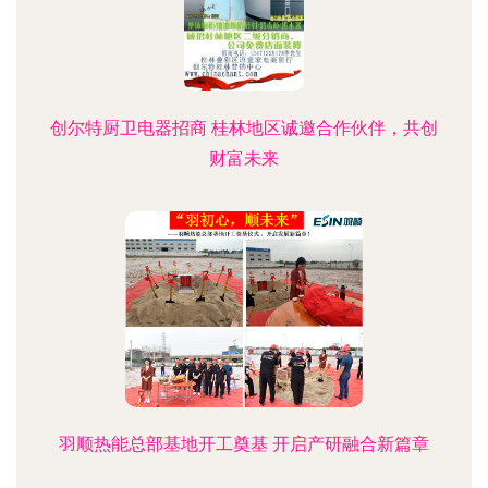
创尔特厨卫电器招商 桂林地区诚邀合作伙伴，共创
财富未来
羽顺热能总部基地开工奠基 开启产研融合新篇章