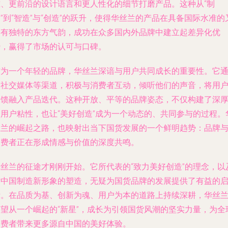
准、更前沿的设计语言和更人性化的细节打磨产品。这种从“制
”到“智造”与“创造”的跃升，使得华丝兰的产品在具备国际水准的
拥有独特的东方气韵，成功在众多国内外品牌中建立起差异化优
势，赢得了市场的认可与口碑。
作为一个年轻的品牌，华丝兰深谙与用户共同成长的重要性。它
过社交媒体等渠道，积极与消费者互动，倾听他们的声音，将用
反馈融入产品迭代。这种开放、平等的品牌姿态，不仅构建了深
的用户粘性，也让“美好创造”成为一个动态的、共同参与的过程。
丝兰的崛起之路，也映射出当下国货发展的一个鲜明趋势：品牌
消费者正在形成情感与价值的深度共鸣。
华丝兰的征途才刚刚开始。它所代表的“致力美好创造”的理念，以
对中国制造新形象的塑造，无疑为国货品牌的发展提供了有益的
示。在品质为基、创新为魂、用户为本的道路上持续深耕，华丝
有望从一个崛起的“新星”，成长为引领国货风潮的坚实力量，为全
消费者带来更多源自中国的美好体验。